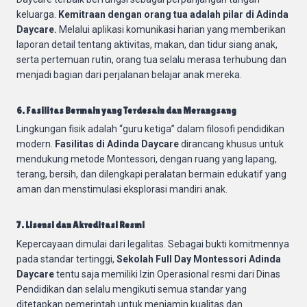
keluarga.
Kemitraan dengan orang tua adalah pilar di Adinda
Daycare.
Melalui aplikasi komunikasi harian yang memberikan
laporan detail tentang aktivitas, makan, dan tidur siang anak,
serta pertemuan rutin, orang tua selalu merasa terhubung dan
menjadi bagian dari perjalanan belajar anak mereka.
6. Fasilitas Bermain yang Terdesain dan Merangsang
Lingkungan fisik adalah “guru ketiga” dalam filosofi pendidikan
modern.
Fasilitas di Adinda Daycare
dirancang khusus untuk
mendukung metode Montessori, dengan ruang yang lapang,
terang, bersih, dan dilengkapi peralatan bermain edukatif yang
aman dan menstimulasi eksplorasi mandiri anak.
7. Lisensi dan Akreditasi Resmi
Kepercayaan dimulai dari legalitas. Sebagai bukti komitmennya
pada standar tertinggi,
Sekolah Full Day Montessori Adinda
Daycare
tentu saja memiliki Izin Operasional resmi dari Dinas
Pendidikan dan selalu mengikuti semua standar yang
ditetapkan pemerintah untuk menjamin kualitas dan