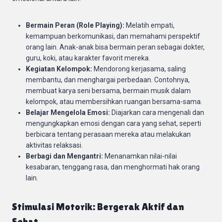
Bermain Peran (Role Playing):
Melatih empati,
kemampuan berkomunikasi, dan memahami perspektif
orang lain. Anak-anak bisa bermain peran sebagai dokter,
guru, koki, atau karakter favorit mereka.
Kegiatan Kelompok:
Mendorong kerjasama, saling
membantu, dan menghargai perbedaan. Contohnya,
membuat karya seni bersama, bermain musik dalam
kelompok, atau membersihkan ruangan bersama-sama.
Belajar Mengelola Emosi:
Diajarkan cara mengenali dan
mengungkapkan emosi dengan cara yang sehat, seperti
berbicara tentang perasaan mereka atau melakukan
aktivitas relaksasi.
Berbagi dan Mengantri:
Menanamkan nilai-nilai
kesabaran, tenggang rasa, dan menghormati hak orang
lain.
Stimulasi Motorik: Bergerak Aktif dan
Sehat