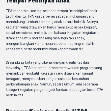
Tempat Penitipan Anak
TPA modern bukan lagi sekadar tempat “menitipkan” anak.
Lebih dari itu, TPA kini berperan sebagai lingkungan yang
mendukung tumbuh kembang anak secara holistik. Artinya,
kegiatan yang ditawarkan harus mencakup aspek kognitif,
sosial-emosional, motorik, dan bahasa. Kegiatan-kegiatan ini
dirancang untuk merangsang rasa ingin tahu anak,
mengembangkan kemampuan problem-solving, melatih
kerjasama, serta menumbuhkan kepercayaan diri.
Di Bandung, kota yang dikenal dengan kreativitas dan
inovasinya, TPA berlomba-lomba menawarkan program yang
menarik dan edukatif. Kegiatan yang ditawarkan sangat
beragam, menyesuaikan dengan usia dan kebutuhan
perkembangan anak. Namun, secara umum, ada beberapa
kategori kegiatan yang menjadi fondasi di sebagian besar TPA
berkualitas.