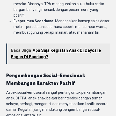
mereka. Biasanya, TPA menggunakan buku-buku cerita
bergambar yang menarik dengan pesan moral yang
positif.
Eksperimen Sederhana:
Mengenalkan konsep sains dasar
melalui percobaan sederhana seperti mencampur warna,
membuat gunung berapi mainan, atau menanam biji.
Baca Juga
Apa Saja Kegiatan Anak Di Daycare
Bagus Di Bandung?
Pengembangan Sosial-Emosional:
Membangun Karakter Positif
Aspek sosial-emosional sangat penting untuk perkembangan
anak. Di TPA, anak-anak belajar berinteraksi dengan teman
sebaya, berbagi, mengantri, dan menyelesaikan konflik secara
damai. Kegiatan yang mendukung pengembangan sosial-
emosional antara lain: