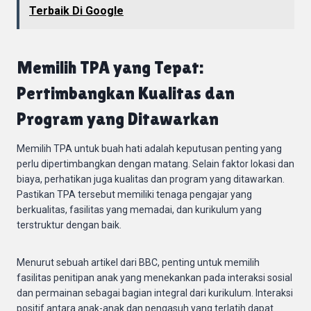
Terbaik Di Google
Memilih TPA yang Tepat:
Pertimbangkan Kualitas dan
Program yang Ditawarkan
Memilih TPA untuk buah hati adalah keputusan penting yang
perlu dipertimbangkan dengan matang. Selain faktor lokasi dan
biaya, perhatikan juga kualitas dan program yang ditawarkan.
Pastikan TPA tersebut memiliki tenaga pengajar yang
berkualitas, fasilitas yang memadai, dan kurikulum yang
terstruktur dengan baik.
Menurut sebuah artikel dari BBC, penting untuk memilih
fasilitas penitipan anak yang menekankan pada interaksi sosial
dan permainan sebagai bagian integral dari kurikulum. Interaksi
positif antara anak-anak dan pengasuh yang terlatih dapat