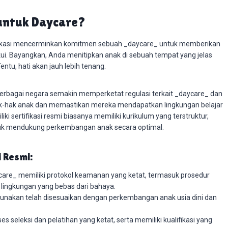
 untuk Daycare?
sertifikasi mencerminkan komitmen sebuah _daycare_ untuk memberikan
kui. Bayangkan, Anda menitipkan anak di sebuah tempat yang jelas
entu, hati akan jauh lebih tenang.
 berbagai negara semakin memperketat regulasi terkait _daycare_ dan
i hak-hak anak dan memastikan mereka mendapatkan lingkungan belajar
ki sertifikasi resmi biasanya memiliki kurikulum yang terstruktur,
ntuk mendukung perkembangan anak secara optimal.
 Resmi:
are_ memiliki protokol keamanan yang ketat, termasuk prosedur
lingkungan yang bebas dari bahaya.
unakan telah disesuaikan dengan perkembangan anak usia dini dan
es seleksi dan pelatihan yang ketat, serta memiliki kualifikasi yang