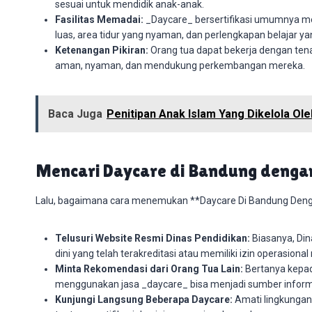
sesuai untuk mendidik anak-anak.
Fasilitas Memadai:
_Daycare_ bersertifikasi umumnya mem
luas, area tidur yang nyaman, dan perlengkapan belajar ya
Ketenangan Pikiran:
Orang tua dapat bekerja dengan ten
aman, nyaman, dan mendukung perkembangan mereka.
Baca Juga
Penitipan Anak Islam Yang Dikelola Ol
Mencari Daycare di Bandung dengan 
Lalu, bagaimana cara menemukan **Daycare Di Bandung Dengan 
Telusuri Website Resmi Dinas Pendidikan:
Biasanya, Din
dini yang telah terakreditasi atau memiliki izin operasional
Minta Rekomendasi dari Orang Tua Lain:
Bertanya kepad
menggunakan jasa _daycare_ bisa menjadi sumber inform
Kunjungi Langsung Beberapa Daycare:
Amati lingkungan, 