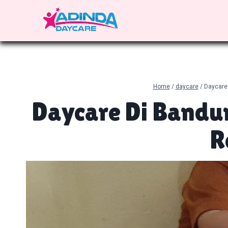
Skip
to
content
Home
/
daycare
/
Daycare 
Daycare Di Bandun
R