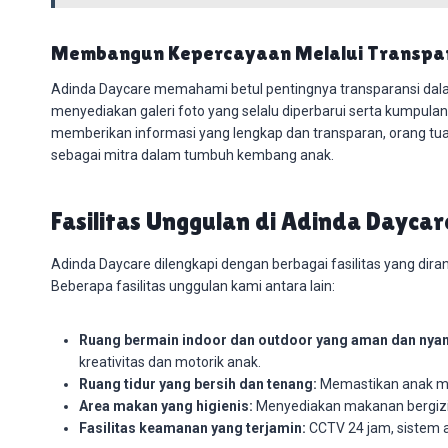
Membangun Kepercayaan Melalui Transpa
Adinda Daycare memahami betul pentingnya transparansi dal
menyediakan galeri foto yang selalu diperbarui serta kumpul
memberikan informasi yang lengkap dan transparan, orang tu
sebagai mitra dalam tumbuh kembang anak.
Fasilitas Unggulan di Adinda Daycar
Adinda Daycare dilengkapi dengan berbagai fasilitas yang di
Beberapa fasilitas unggulan kami antara lain:
Ruang bermain indoor dan outdoor yang aman dan nya
kreativitas dan motorik anak.
Ruang tidur yang bersih dan tenang:
Memastikan anak me
Area makan yang higienis:
Menyediakan makanan bergizi 
Fasilitas keamanan yang terjamin:
CCTV 24 jam, sistem a