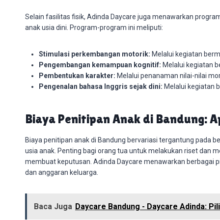
Selain fasilitas fisik, Adinda Daycare juga menawarkan progra
anak usia dini. Program-program ini meliputi:
Stimulasi perkembangan motorik:
Melalui kegiatan ber
Pengembangan kemampuan kognitif:
Melalui kegiatan be
Pembentukan karakter:
Melalui penanaman nilai-nilai mora
Pengenalan bahasa Inggris sejak dini:
Melalui kegiatan 
Biaya Penitipan Anak di Bandung: A
Biaya penitipan anak di Bandung bervariasi tergantung pada beb
usia anak. Penting bagi orang tua untuk melakukan riset dan
membuat keputusan. Adinda Daycare menawarkan berbagai pil
dan anggaran keluarga.
Baca Juga
Daycare Bandung - Daycare Adinda: Pili