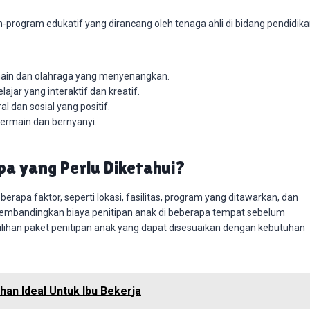
m-program edukatif yang dirancang oleh tenaga ahli di bidang pendidik
main dan olahraga yang menyenangkan.
lajar yang interaktif dan kreatif.
l dan sosial yang positif.
bermain dan bernyanyi.
pa yang Perlu Diketahui?
erapa faktor, seperti lokasi, fasilitas, program yang ditawarkan, dan
 membandingkan biaya penitipan anak di beberapa tempat sebelum
ihan paket penitipan anak yang dapat disesuaikan dengan kebutuhan
han Ideal Untuk Ibu Bekerja