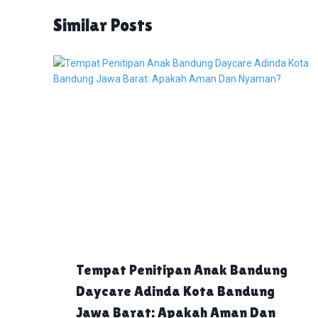
Similar Posts
Tempat Penitipan Anak Bandung
Daycare Adinda Kota Bandung
Jawa Barat: Apakah Aman Dan