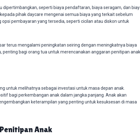
rlu dipertimbangkan, seperti biaya pendaftaran, biaya seragam, dan bia
 kepada pihak daycare mengenai semua biaya yang terkait sebelum
psi pembayaran yang tersedia, seperti cicilan atau diskon untuk
besar terus mengalami peningkatan seiring dengan meningkatnya biaya
tu, penting bagi orang tua untuk merencanakan anggaran penitipan ana
ting untuk melihatnya sebagai investasi untuk masa depan anak.
sitif bagi perkembangan anak dalam jangka panjang. Anak akan
mengembangkan keterampilan yang penting untuk kesuksesan di masa
 Penitipan Anak