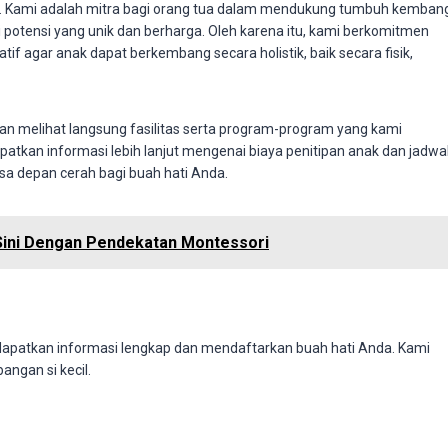
. Kami adalah mitra bagi orang tua dalam mendukung tumbuh kemban
 potensi yang unik dan berharga. Oleh karena itu, kami berkomitmen
f agar anak dapat berkembang secara holistik, baik secara fisik,
 melihat langsung fasilitas serta program-program yang kami
kan informasi lebih lanjut mengenai biaya penitipan anak dan jadwa
a depan cerah bagi buah hati Anda.
Sini Dengan Pendekatan Montessori
dapatkan informasi lengkap dan mendaftarkan buah hati Anda. Kami
ngan si kecil.