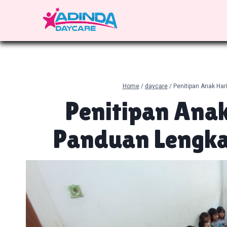
Skip
to
content
Home
/
daycare
/
Penitipan Anak Har
Penitipan Anak
Panduan Lengka