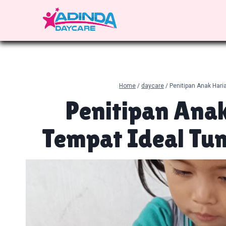
Skip
to
content
Home
/
daycare
/
Penitipan Anak Har
Penitipan Anak
Tempat Ideal T