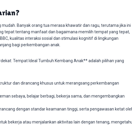
arian?
 mudah. Banyak orang tua merasa khawatir dan ragu, terutama jika ini
 tepat tentang manfaat dan bagaimana memilih tempat yang tepat,
BC, kualitas interaksi sosial dan stimulasi kognitif di lingkungan
anjang bagi perkembangan anak.
rdekat: Tempat Ideal Tumbuh Kembang Anak** adalah pilihan yang
truktur dan dirancang khusus untuk merangsang perkembangan
teman sebaya, belajar berbagi, bekerja sama, dan mengembangkan
dirancang dengan standar keamanan tinggi, serta pengawasan ketat ole
uk bekerja atau menjalankan aktivitas lain dengan tenang, mengetahu