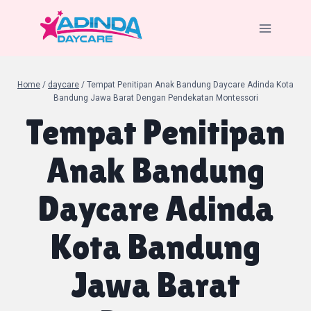
Skip
to
content
Home
/
daycare
/
Tempat Penitipan Anak Bandung Daycare Adinda Kota
Bandung Jawa Barat Dengan Pendekatan Montessori
Tempat Penitipan
Anak Bandung
Daycare Adinda
Kota Bandung
Jawa Barat