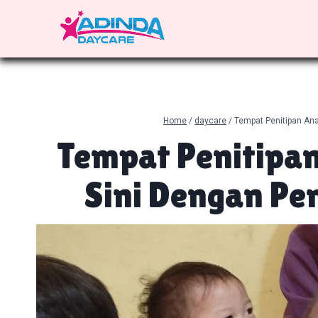
Skip
to
content
Home
/
daycare
/
Tempat Penitipan Ana
Tempat Penitipan
Sini Dengan Pe